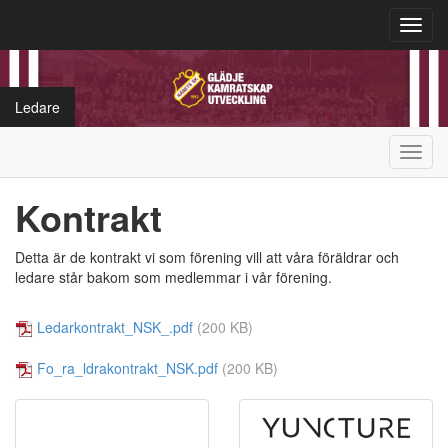
Toggl
navig
Ledare
Toggl
navig
Kontrakt
Detta är de kontrakt vi som förening vill att våra föräldrar och
ledare står bakom som medlemmar i vår förening.
Ledarkontrakt_NSK_.pdf
(200 KB)
Fo_ra_ldrakontrakt_NSK.pdf
(200 KB)