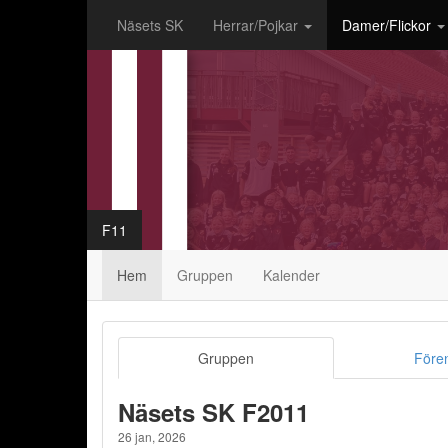
Näsets SK
Herrar/Pojkar
Damer/Flickor
F11
Hem
Gruppen
Kalender
Gruppen
Före
Näsets SK F2011
26 jan, 2026