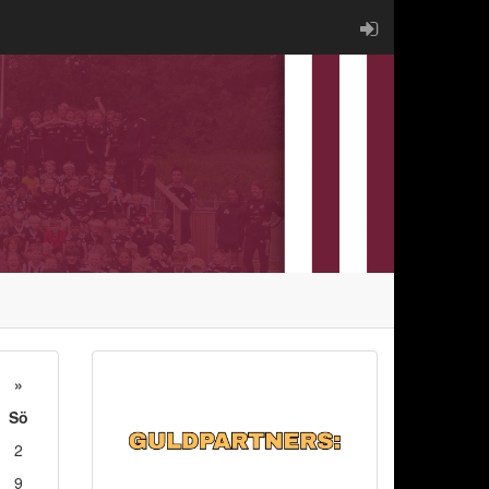
»
Sö
2
9