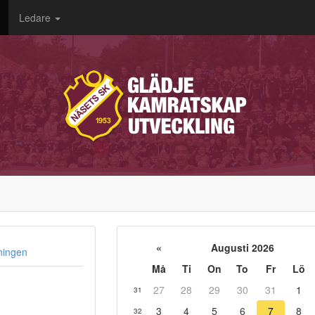
Ledare
«
Augusti 2026
ningen
Må
Ti
On
To
Fr
Lö
27
28
29
30
31
1
31
3
4
5
6
7
8
32