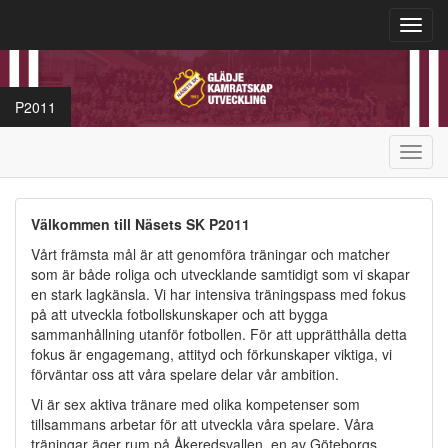
Toggl
navig
P2011
Toggl
navig
Välkommen till Näsets SK P2011
Vårt främsta mål är att genomföra träningar och matcher
som är både roliga och utvecklande samtidigt som vi skapar
en stark lagkänsla. Vi har intensiva träningspass med fokus
på att utveckla fotbollskunskaper och att bygga
sammanhållning utanför fotbollen. För att upprätthålla detta
fokus är engagemang, attityd och förkunskaper viktiga, vi
förväntar oss att våra spelare delar vår ambition.
Vi är sex aktiva tränare med olika kompetenser som
tillsammans arbetar för att utveckla våra spelare. Våra
träningar äger rum på Åkeredsvallen, en av Göteborgs