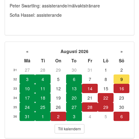
Peter Swartling: assisterande/målvaktstränare
Sofia Hassel: assisterande
«
Augusti 2026
»
Må
Ti
On
To
Fr
Lö
Sö
27
28
29
30
31
1
2
31
3
4
5
6
7
8
9
32
10
11
12
13
14
15
16
33
17
18
19
20
21
22
23
34
24
25
26
27
28
29
30
35
31
1
2
3
4
5
6
36
Till kalendern