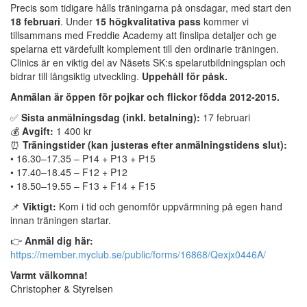
Precis som tidigare hålls träningarna på onsdagar, med start den
18 februari
. Under
15 högkvalitativa pass
kommer vi
tillsammans med Freddie Academy att finslipa detaljer och ge
spelarna ett värdefullt komplement till den ordinarie träningen.
Clinics är en viktig del av Näsets SK:s spelarutbildningsplan och
bidrar till långsiktig utveckling.
Uppehåll för påsk.
Anmälan är öppen för pojkar och flickor födda 2012-2015.
✅
Sista anmälningsdag (inkl. betalning):
17 februari
💰
Avgift:
1 400 kr
⏰
Träningstider (kan justeras efter anmälningstidens slut):
• 16.30–17.35 – P14 + P13 + P15
• 17.40–18.45 – F12 + P12
• 18.50–19.55 – F13 + F14 + F15
📌
Viktigt:
Kom i tid och genomför uppvärmning på egen hand
innan träningen startar.
👉
Anmäl dig här:
https://member.myclub.se/public/forms/16868/Qexjx0446A/
Varmt välkomna!
Christopher & Styrelsen