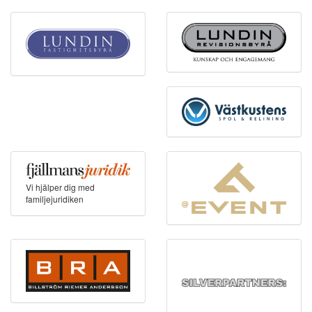
Vi hjälper dig med
familjejuridiken