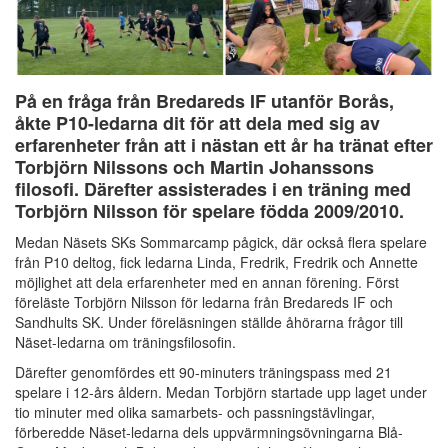
På en fråga från Bredareds IF utanför Borås,
åkte P10-ledarna dit för att dela med sig av
erfarenheter från att i nästan ett år ha tränat efter
Torbjörn Nilssons och Martin Johanssons
filosofi. Därefter assisterades i en träning med
Torbjörn Nilsson för spelare födda 2009/2010.
Medan Näsets SKs Sommarcamp pågick, där också flera spelare
från P10 deltog, fick ledarna Linda, Fredrik, Fredrik och Annette
möjlighet att dela erfarenheter med en annan förening. Först
föreläste Torbjörn Nilsson för ledarna från Bredareds IF och
Sandhults SK. Under föreläsningen ställde åhörarna frågor till
Näset-ledarna om träningsfilosofin.
Därefter genomfördes ett 90-minuters träningspass med 21
spelare i 12-års åldern. Medan Torbjörn startade upp laget under
tio minuter med olika samarbets- och passningstävlingar,
förberedde Näset-ledarna dels uppvärmningsövningarna Blå-